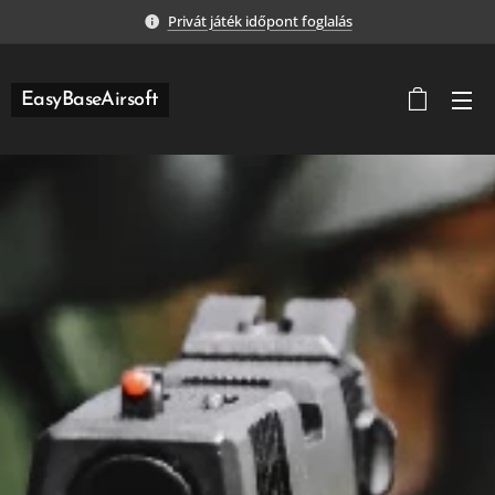
Privát játék időpont foglalás
EasyBaseAirsoft