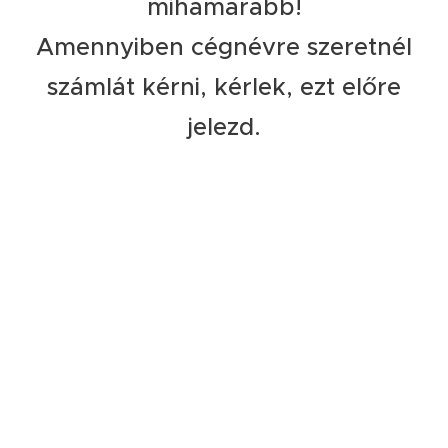
mihamarabb!
Amennyiben cégnévre szeretnél
számlát kérni, kérlek, ezt előre
jelezd.
További információk:
Kérlek, csatlakozz a
2025-ös 3Day Kabul
Facebook csoporthoz
,
ahol a fontos
tudnivalókat és frissítéseket rendszeresen