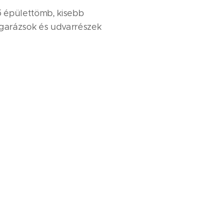
ő épülettömb, kisebb
 garázsok és udvarrészek
rc
: A belső terek sötétek,
abirintusszerűek, ami igazi
 Rengeteg fedezék és
mást.
ek
: Az udvarokon és a
golt udvarrészeken könnyebb
ekre alapozó játék.