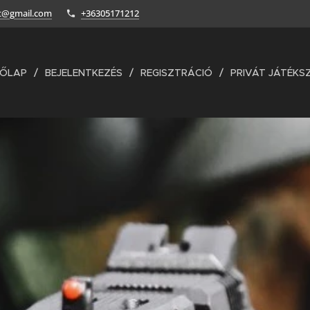
ft@gmail.com
+36305171212
DŐLAP
BEJELENTKEZÉS
REGISZTRÁCIÓ
PRIVÁT JÁTÉKS