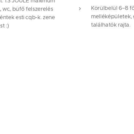
t. 1.3 JOULE maximum
Körülbelül 6–8 f
, wc, büfő felszerelés
melléképületek,
péntek esti cqb-k. zene
találhatók rajta.
t :)
a Predator nevű cqb
ket!!!
🔫
Játékélmény
CQB és épületha
szűkek, gyakran l
CQB-élményt ad.
szoba váltja egy
Nyíltabb terület
kerítésekkel ta
a hosszabb lövés