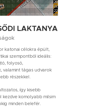
ŐDI LAKTANYA
tságok
r katonai célokra épült,
tikai szempontból ideális:
tó, folyosó,
, valamint tágas udvarok
ebb részekkel.
ltozatos, így kisebb
l kezdve komolyabb milsim
kig minden belefér.