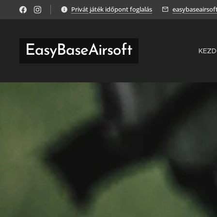
Privát játék időpont foglalás
easybaseairso
EasyBaseAirsoft
KEZ