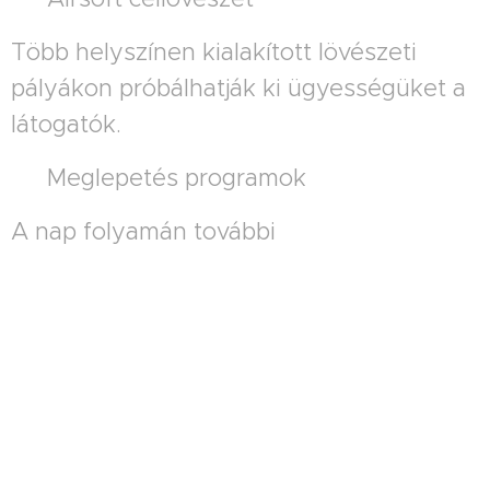
Több helyszínen kialakított lövészeti
pályákon próbálhatják ki ügyességüket a
látogatók.
🎁 Meglepetés programok
A nap folyamán további
gyermekprogramokkal is készülünk.
PROGRAMOK FIATALOKNAK ÉS
FELNŐTTEKNEK
⚡ Airsoft Speedsoft pálya
Gyors, pörgős 10–15 perces játékok