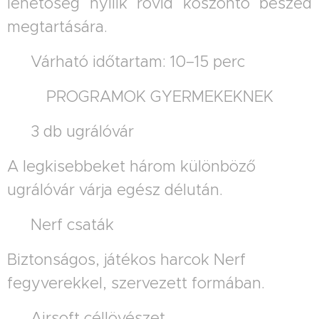
lehetőség nyílik rövid köszöntő beszéd
megtartására.
⏱️ Várható időtartam: 10–15 perc
PROGRAMOK GYERMEKEKNEK
🏰 3 db ugrálóvár
A legkisebbeket három különböző
ugrálóvár várja egész délután.
🔫 Nerf csaták
Biztonságos, játékos harcok Nerf
fegyverekkel, szervezett formában.
🎯 Airsoft céllövészet