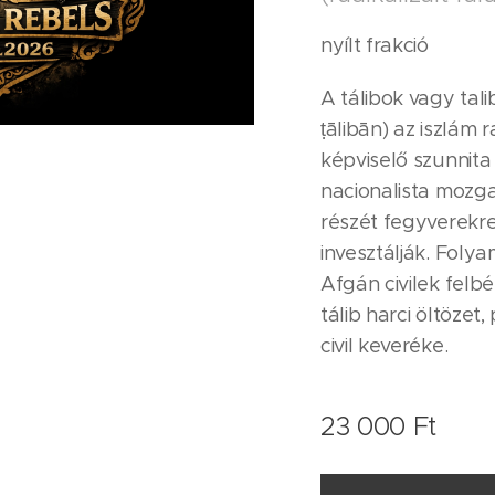
nyílt frakció
A tálibok vagy talibá
ṭālibān) az iszlám r
képviselő szunnita
nacionalista mozga
részét fegyverekr
invesztálják. Foly
Afgán civilek felbé
tálib harci öltözet
civil keveréke.
23 000
Ft