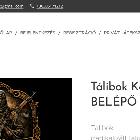
ft@gmail.com
+36305171212
DŐLAP
BEJELENTKEZÉS
REGISZTRÁCIÓ
PRIVÁT JÁTÉKS
Tálibok 
BELÉPŐ
Tálibok
(radikalizált fal