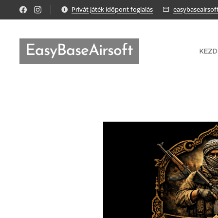
Privát játék időpont foglalás
easybaseairso
EasyBaseAirsoft
KEZ