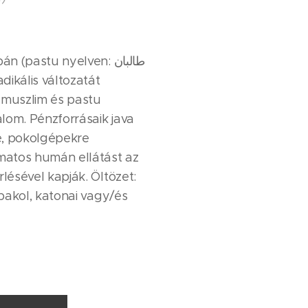
n (pastu nyelven: طالبان
adikális változatát
 muszlim és pastu
lom. Pénzforrásaik java
e, pokolgépekre
amatos humán ellátást az
rlésével kapják. Öltözet:
, pakol, katonai vagy/és